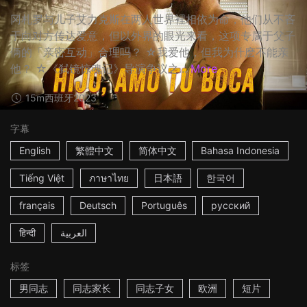
冈札罗与儿子艾力克斯在两人世界裡相依为命，他们从不吝
于向对方传达爱意，但以外界的眼光来看，这项专属于父子
俩的「亲密互动」合理吗？ ☆我爱他，但我为什麽不能亲
他？ ☆《弑镜惊魂记》导演争议之...
More
15m
西班牙
2023
字幕
English
繁體中文
简体中文
Bahasa Indonesia
Tiếng Việt
ภาษาไทย
日本語
한국어
français
Deutsch
Português
русский
हिन्दी
العربية
标签
男同志
同志家长
同志子女
欧洲
短片