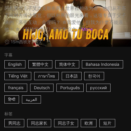
冈札罗与儿子艾力克斯在两人世界裡相依为命，他们从不吝
于向对方传达爱意，但以外界的眼光来看，这项专属于父子
俩的「亲密互动」合理吗？ ☆我爱他，但我为什麽不能亲
他？ ☆《弑镜惊魂记》导演争议之...
More
15m
西班牙
2023
字幕
English
繁體中文
简体中文
Bahasa Indonesia
Tiếng Việt
ภาษาไทย
日本語
한국어
français
Deutsch
Português
русский
हिन्दी
العربية
标签
男同志
同志家长
同志子女
欧洲
短片