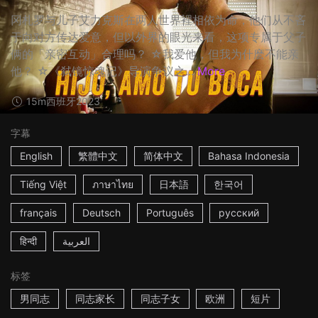
冈札罗与儿子艾力克斯在两人世界裡相依为命，他们从不吝
于向对方传达爱意，但以外界的眼光来看，这项专属于父子
俩的「亲密互动」合理吗？ ☆我爱他，但我为什麽不能亲
他？ ☆《弑镜惊魂记》导演争议之...
More
15m
西班牙
2023
字幕
English
繁體中文
简体中文
Bahasa Indonesia
Tiếng Việt
ภาษาไทย
日本語
한국어
français
Deutsch
Português
русский
हिन्दी
العربية
标签
男同志
同志家长
同志子女
欧洲
短片