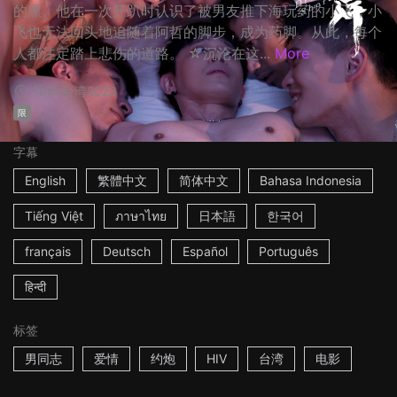
的黑。他在一次开趴时认识了被男友推下海玩药的小飞，小
飞也无法回头地追随着阿哲的脚步，成为药脚。从此，每个
人都注定踏上悲伤的道路。 ☆沉沦在这...
More
1h1m
台湾
2023
限
字幕
English
繁體中文
简体中文
Bahasa Indonesia
Tiếng Việt
ภาษาไทย
日本語
한국어
français
Deutsch
Español
Português
हिन्दी
标签
男同志
爱情
约炮
HIV
台湾
电影