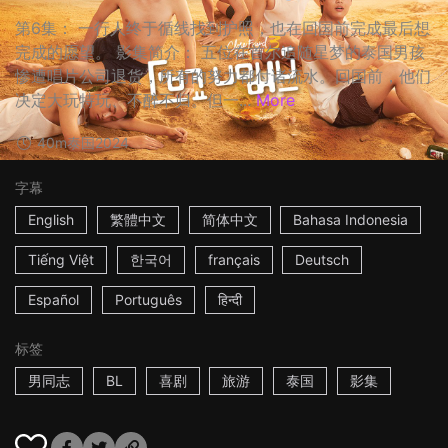
第6集： 一行人终于循线找到护照，也在回国前完成最后想
完成的愿望。 影集简介： 五位在首尔追随星梦的泰国男孩
惨遭唱片公司退货，所有的努力都付诸流水。回国前，他们
决定大玩特玩、不醉不归。但一...
More
40m
泰国
2024
字幕
English
繁體中文
简体中文
Bahasa Indonesia
Tiếng Việt
한국어
français
Deutsch
Español
Português
हिन्दी
标签
男同志
BL
喜剧
旅游
泰国
影集