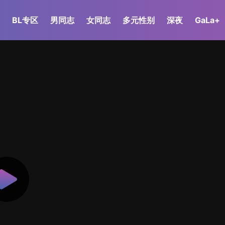
BL专区
男同志
女同志
多元性别
深夜
GaLa+