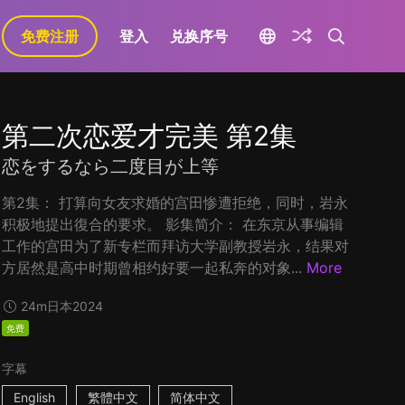
免费注册
登入
兑换序号
第二次恋爱才完美 第2集
恋をするなら二度目が上等
第2集： 打算向女友求婚的宫田惨遭拒绝，同时，岩永
积极地提出復合的要求。 影集简介： 在东京从事编辑
工作的宫田为了新专栏而拜访大学副教授岩永，结果对
方居然是高中时期曾相约好要一起私奔的对象...
More
24m
日本
2024
免费
字幕
English
繁體中文
简体中文