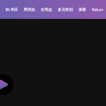
BL专区
男同志
女同志
多元性别
深夜
GaLa+