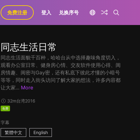
免费注册
登入
兑换序号
同志生活日常
同志生活面貌千百种，哈哈台从中选择趣味角度切入，
观看办公室日常、健身房心情、交友软件使用心得、闺
房情趣、闺密与Gay密，还有私底下彼此才懂的小暗号
等等，同时走入街头访问了解大家的想法，许多内容都
让大家...
More
32m
台湾
2016
免费
字幕
繁體中文
English