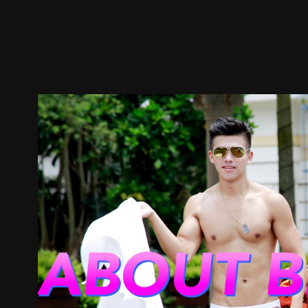
预告
剧照
推荐影片
剧情介绍