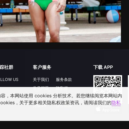
踪社群
客户服务
下载 APP
LLOW US
关于我们
服务条款
常见问题
隐私权
，本网站使用 cookies 分析技术。若您继续阅览本网站内
联络我们
公开征件
ookies，关于更多相关隐私权政策资讯，请阅读我们的
隐私
升级VIP
合作洽談
©
2026
GagaOOLala
.
版权所有