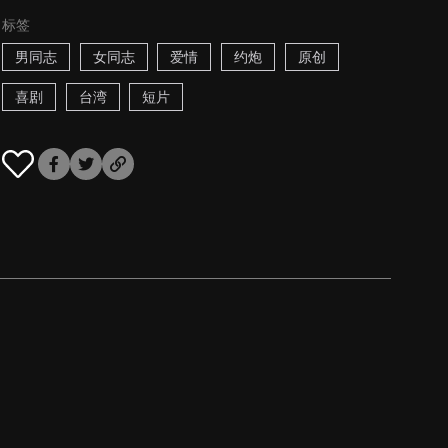
标签
男同志
女同志
爱情
约炮
原创
喜剧
台湾
短片