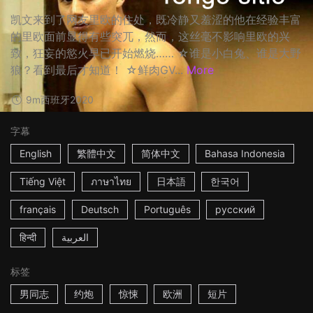
凯文来到了网友里欧的住处，既冷静又羞涩的他在经验丰富
的里欧面前显得有些突兀，然而，这丝毫不影响里欧的兴
致，狂妄的慾火早已开始燃烧…… ☆谁是小白兔、谁是大野
狼？看到最后才知道！ ☆鲜肉GV...
More
9m
西班牙
2020
字幕
English
繁體中文
简体中文
Bahasa Indonesia
Tiếng Việt
ภาษาไทย
日本語
한국어
français
Deutsch
Português
русский
हिन्दी
العربية
标签
男同志
约炮
惊悚
欧洲
短片