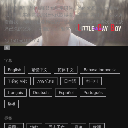
少年尚克里斯托夫和妓女母亲同住，他的梦想是成为模特
儿，但现实的摧残却让他跌跌撞撞。尚克里斯托夫一边探索
着自我、同时也在各种尝试中挑战极限，直到他再次遇见缺
席已久的父亲。 ☆他的美丽躯体，让男人...
More
1h11m
法国
2014
限
字幕
English
繁體中文
简体中文
Bahasa Indonesia
Tiếng Việt
ภาษาไทย
日本語
한국어
français
Deutsch
Español
Português
हिन्दी
标签
男同志
情欲
同志子女
霸凌
欧洲