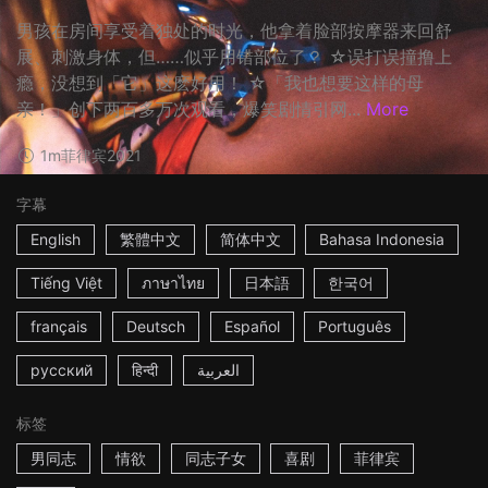
男孩在房间享受着独处的时光，他拿着脸部按摩器来回舒
展、刺激身体，但……似乎用错部位了？ ☆误打误撞撸上
瘾，没想到「它」这麽好用！ ☆「我也想要这样的母
亲！」创下两百多万次观看，爆笑剧情引网...
More
1m
菲律宾
2021
字幕
English
繁體中文
简体中文
Bahasa Indonesia
Tiếng Việt
ภาษาไทย
日本語
한국어
français
Deutsch
Español
Português
русский
हिन्दी
العربية
标签
男同志
情欲
同志子女
喜剧
菲律宾