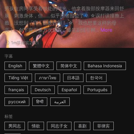
男孩在房间享受着独处的时光，他拿着脸部按摩器来回舒
展、刺激身体，但……似乎用错部位了？ ☆误打误撞撸上
瘾，没想到「它」这麽好用！ ☆「我也想要这样的母
亲！」创下两百多万次观看，爆笑剧情引网...
More
1m
菲律宾
2021
字幕
English
繁體中文
简体中文
Bahasa Indonesia
Tiếng Việt
ภาษาไทย
日本語
한국어
français
Deutsch
Español
Português
русский
हिन्दी
العربية
标签
男同志
情欲
同志子女
喜剧
菲律宾