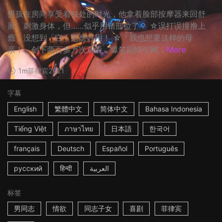
男孩在房间享受着独处的时光，他拿着脸部按摩器来回舒
展、刺激身体，但……似乎用错部位了？ ☆误打误撞撸上
瘾，没想到「它」这麽好用！ ☆「我也想要这样的母
亲！」创下两百多万次观看，爆笑剧情引网...
More
1m
菲律宾
2021
字幕
English
繁體中文
简体中文
Bahasa Indonesia
Tiếng Việt
ภาษาไทย
日本語
한국어
français
Deutsch
Español
Português
русский
हिन्दी
العربية
标签
男同志
情欲
同志子女
喜剧
菲律宾