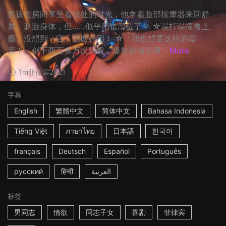
男孩在房间享受着独处的时光，他拿着脸部按摩器来回舒
展、刺激身体，但……似乎用错部位了？ ☆误打误撞撸上
瘾，没想到「它」这麽好用！ ☆「我也想要这样的母
亲！」创下两百多万次观看，爆笑剧情引网...
More
1m
菲律宾
2021
字幕
English
繁體中文
简体中文
Bahasa Indonesia
Tiếng Việt
ภาษาไทย
日本語
한국어
français
Deutsch
Español
Português
русский
हिन्दी
العربية
标签
男同志
情欲
同志子女
喜剧
菲律宾