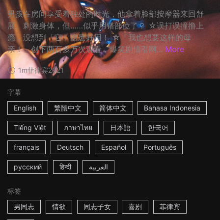
男孩在房间享受着独处的时光，他拿着脸部按摩器来回舒
展、刺激身体，但……似乎用错部位了？ ☆误打误撞撸上
瘾，没想到「它」这麽好用！ ☆「我也想要这样的母
亲！」创下两百多万次观看，爆笑剧情引网...
More
1m
菲律宾
2021
字幕
English
繁體中文
简体中文
Bahasa Indonesia
Tiếng Việt
ภาษาไทย
日本語
한국어
français
Deutsch
Español
Português
русский
हिन्दी
العربية
标签
男同志
情欲
同志子女
喜剧
菲律宾