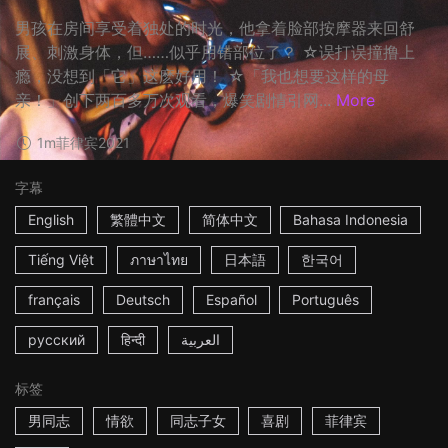
男孩在房间享受着独处的时光，他拿着脸部按摩器来回舒
展、刺激身体，但……似乎用错部位了？ ☆误打误撞撸上
瘾，没想到「它」这麽好用！ ☆「我也想要这样的母
亲！」创下两百多万次观看，爆笑剧情引网...
More
1m
菲律宾
2021
字幕
English
繁體中文
简体中文
Bahasa Indonesia
Tiếng Việt
ภาษาไทย
日本語
한국어
français
Deutsch
Español
Português
русский
हिन्दी
العربية
标签
男同志
情欲
同志子女
喜剧
菲律宾