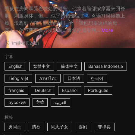
男孩在房间享受着独处的时光，他拿着脸部按摩器来回舒
展、刺激身体，但……似乎用错部位了？ ☆误打误撞撸上
瘾，没想到「它」这麽好用！ ☆「我也想要这样的母
亲！」创下两百多万次观看，爆笑剧情引网...
More
1m
菲律宾
2021
字幕
English
繁體中文
简体中文
Bahasa Indonesia
Tiếng Việt
ภาษาไทย
日本語
한국어
français
Deutsch
Español
Português
русский
हिन्दी
العربية
标签
男同志
情欲
同志子女
喜剧
菲律宾