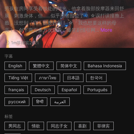
男孩在房间享受着独处的时光，他拿着脸部按摩器来回舒
展、刺激身体，但……似乎用错部位了？ ☆误打误撞撸上
瘾，没想到「它」这麽好用！ ☆「我也想要这样的母
亲！」创下两百多万次观看，爆笑剧情引网...
More
1m
菲律宾
2021
字幕
English
繁體中文
简体中文
Bahasa Indonesia
Tiếng Việt
ภาษาไทย
日本語
한국어
français
Deutsch
Español
Português
русский
हिन्दी
العربية
标签
男同志
情欲
同志子女
喜剧
菲律宾