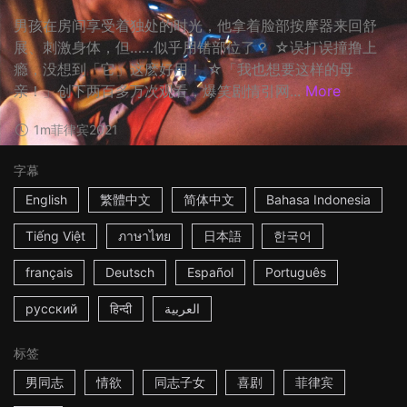
男孩在房间享受着独处的时光，他拿着脸部按摩器来回舒
展、刺激身体，但……似乎用错部位了？ ☆误打误撞撸上
瘾，没想到「它」这麽好用！ ☆「我也想要这样的母
亲！」创下两百多万次观看，爆笑剧情引网...
More
1m
菲律宾
2021
字幕
English
繁體中文
简体中文
Bahasa Indonesia
Tiếng Việt
ภาษาไทย
日本語
한국어
français
Deutsch
Español
Português
русский
हिन्दी
العربية
标签
男同志
情欲
同志子女
喜剧
菲律宾