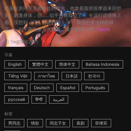
男孩在房间享受着独处的时光，他拿着脸部按摩器来回舒
展、刺激身体，但……似乎用错部位了？ ☆误打误撞撸上
瘾，没想到「它」这麽好用！ ☆「我也想要这样的母
亲！」创下两百多万次观看，爆笑剧情引网...
More
1m
菲律宾
2021
字幕
English
繁體中文
简体中文
Bahasa Indonesia
Tiếng Việt
ภาษาไทย
日本語
한국어
français
Deutsch
Español
Português
русский
हिन्दी
العربية
标签
男同志
情欲
同志子女
喜剧
菲律宾