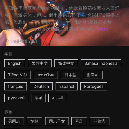
男孩在房间享受着独处的时光，他拿着脸部按摩器来回舒
展、刺激身体，但……似乎用错部位了？ ☆误打误撞撸上
瘾，没想到「它」这麽好用！ ☆「我也想要这样的母
亲！」创下两百多万次观看，爆笑剧情引网...
More
1m
菲律宾
2021
字幕
English
繁體中文
简体中文
Bahasa Indonesia
Tiếng Việt
ภาษาไทย
日本語
한국어
français
Deutsch
Español
Português
русский
हिन्दी
العربية
标签
男同志
情欲
同志子女
喜剧
菲律宾