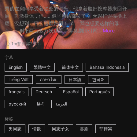
男孩在房间享受着独处的时光，他拿着脸部按摩器来回舒
展、刺激身体，但……似乎用错部位了？ ☆误打误撞撸上
瘾，没想到「它」这麽好用！ ☆「我也想要这样的母
亲！」创下两百多万次观看，爆笑剧情引网...
More
1m
菲律宾
2021
字幕
English
繁體中文
简体中文
Bahasa Indonesia
Tiếng Việt
ภาษาไทย
日本語
한국어
français
Deutsch
Español
Português
русский
हिन्दी
العربية
标签
男同志
情欲
同志子女
喜剧
菲律宾