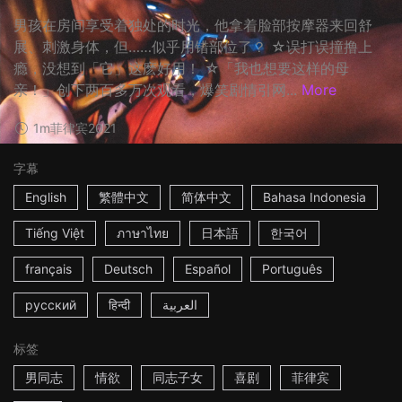
男孩在房间享受着独处的时光，他拿着脸部按摩器来回舒
展、刺激身体，但……似乎用错部位了？ ☆误打误撞撸上
瘾，没想到「它」这麽好用！ ☆「我也想要这样的母
亲！」创下两百多万次观看，爆笑剧情引网...
More
1m
菲律宾
2021
字幕
English
繁體中文
简体中文
Bahasa Indonesia
Tiếng Việt
ภาษาไทย
日本語
한국어
français
Deutsch
Español
Português
русский
हिन्दी
العربية
标签
男同志
情欲
同志子女
喜剧
菲律宾