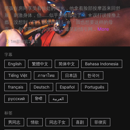
男孩在房间享受着独处的时光，他拿着脸部按摩器来回舒
展、刺激身体，但……似乎用错部位了？ ☆误打误撞撸上
瘾，没想到「它」这麽好用！ ☆「我也想要这样的母
亲！」创下两百多万次观看，爆笑剧情引网...
More
1m
菲律宾
2021
字幕
English
繁體中文
简体中文
Bahasa Indonesia
Tiếng Việt
ภาษาไทย
日本語
한국어
français
Deutsch
Español
Português
русский
हिन्दी
العربية
标签
男同志
情欲
同志子女
喜剧
菲律宾