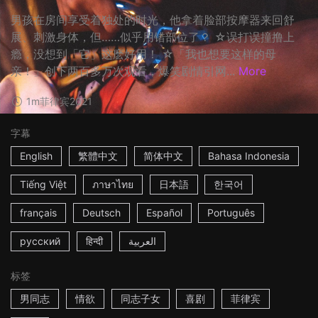
男孩在房间享受着独处的时光，他拿着脸部按摩器来回舒
展、刺激身体，但……似乎用错部位了？ ☆误打误撞撸上
瘾，没想到「它」这麽好用！ ☆「我也想要这样的母
亲！」创下两百多万次观看，爆笑剧情引网...
More
1m
菲律宾
2021
字幕
English
繁體中文
简体中文
Bahasa Indonesia
Tiếng Việt
ภาษาไทย
日本語
한국어
français
Deutsch
Español
Português
русский
हिन्दी
العربية
标签
男同志
情欲
同志子女
喜剧
菲律宾