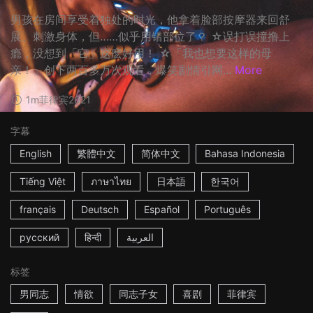
男孩在房间享受着独处的时光，他拿着脸部按摩器来回舒
展、刺激身体，但……似乎用错部位了？ ☆误打误撞撸上
瘾，没想到「它」这麽好用！ ☆「我也想要这样的母
亲！」创下两百多万次观看，爆笑剧情引网...
More
1m
菲律宾
2021
字幕
English
繁體中文
简体中文
Bahasa Indonesia
Tiếng Việt
ภาษาไทย
日本語
한국어
français
Deutsch
Español
Português
русский
हिन्दी
العربية
标签
男同志
情欲
同志子女
喜剧
菲律宾