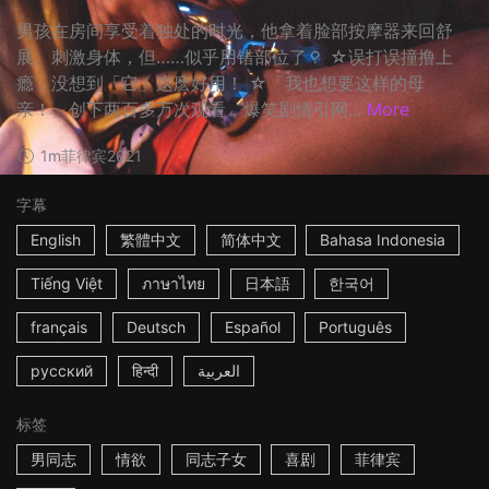
男孩在房间享受着独处的时光，他拿着脸部按摩器来回舒
展、刺激身体，但……似乎用错部位了？ ☆误打误撞撸上
瘾，没想到「它」这麽好用！ ☆「我也想要这样的母
亲！」创下两百多万次观看，爆笑剧情引网...
More
1m
菲律宾
2021
字幕
English
繁體中文
简体中文
Bahasa Indonesia
Tiếng Việt
ภาษาไทย
日本語
한국어
français
Deutsch
Español
Português
русский
हिन्दी
العربية
标签
男同志
情欲
同志子女
喜剧
菲律宾