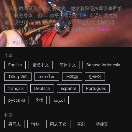
男孩在房间享受着独处的时光，他拿着脸部按摩器来回舒
展、刺激身体，但……似乎用错部位了？ ☆误打误撞撸上
瘾，没想到「它」这麽好用！ ☆「我也想要这样的母
亲！」创下两百多万次观看，爆笑剧情引网...
More
1m
菲律宾
2021
字幕
English
繁體中文
简体中文
Bahasa Indonesia
Tiếng Việt
ภาษาไทย
日本語
한국어
français
Deutsch
Español
Português
русский
हिन्दी
العربية
标签
男同志
情欲
同志子女
喜剧
菲律宾