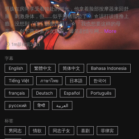
男孩在房间享受着独处的时光，他拿着脸部按摩器来回舒
展、刺激身体，但……似乎用错部位了？ ☆误打误撞撸上
瘾，没想到「它」这麽好用！ ☆「我也想要这样的母
亲！」创下两百多万次观看，爆笑剧情引网...
More
1m
菲律宾
2021
字幕
English
繁體中文
简体中文
Bahasa Indonesia
Tiếng Việt
ภาษาไทย
日本語
한국어
français
Deutsch
Español
Português
русский
हिन्दी
العربية
标签
男同志
情欲
同志子女
喜剧
菲律宾