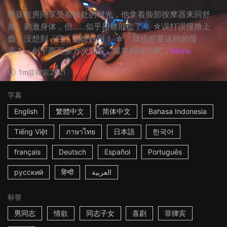
男孩在房间享受着独处的时光，他拿着脸部按摩器来回舒
展、刺激身体，但……似乎用错部位了？ ☆误打误撞撸上
瘾，没想到「它」这麽好用！ ☆「我也想要这样的母
亲！」创下两百多万次观看，爆笑剧情引网...
More
1m
菲律宾
2021
字幕
English
繁體中文
简体中文
Bahasa Indonesia
Tiếng Việt
ภาษาไทย
日本語
한국어
français
Deutsch
Español
Português
русский
हिन्दी
العربية
标签
男同志
情欲
同志子女
喜剧
菲律宾