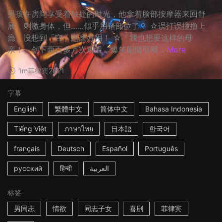
男孩在房间享受着独处的时光，他拿着脸部按摩器来回舒
展、刺激身体，但……似乎用错部位了？ ☆误打误撞撸上
瘾，没想到「它」这麽好用！ ☆「我也想要这样的母
亲！」创下两百多万次观看，爆笑剧情引网...
More
1m
菲律宾
2021
字幕
English
繁體中文
简体中文
Bahasa Indonesia
Tiếng Việt
ภาษาไทย
日本語
한국어
français
Deutsch
Español
Português
русский
हिन्दी
العربية
标签
男同志
情欲
同志子女
喜剧
菲律宾