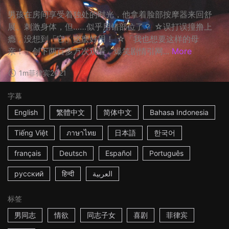
男孩在房间享受着独处的时光，他拿着脸部按摩器来回舒
展、刺激身体，但……似乎用错部位了？ ☆误打误撞撸上
瘾，没想到「它」这麽好用！ ☆「我也想要这样的母
亲！」创下两百多万次观看，爆笑剧情引网...
More
1m
菲律宾
2021
字幕
English
繁體中文
简体中文
Bahasa Indonesia
Tiếng Việt
ภาษาไทย
日本語
한국어
français
Deutsch
Español
Português
русский
हिन्दी
العربية
标签
男同志
情欲
同志子女
喜剧
菲律宾