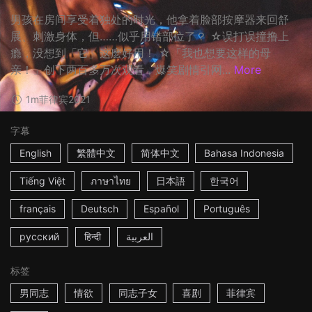
男孩在房间享受着独处的时光，他拿着脸部按摩器来回舒
展、刺激身体，但……似乎用错部位了？ ☆误打误撞撸上
瘾，没想到「它」这麽好用！ ☆「我也想要这样的母
亲！」创下两百多万次观看，爆笑剧情引网...
More
1m
菲律宾
2021
字幕
English
繁體中文
简体中文
Bahasa Indonesia
Tiếng Việt
ภาษาไทย
日本語
한국어
français
Deutsch
Español
Português
русский
हिन्दी
العربية
标签
男同志
情欲
同志子女
喜剧
菲律宾