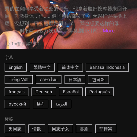
男孩在房间享受着独处的时光，他拿着脸部按摩器来回舒
展、刺激身体，但……似乎用错部位了？ ☆误打误撞撸上
瘾，没想到「它」这麽好用！ ☆「我也想要这样的母
亲！」创下两百多万次观看，爆笑剧情引网...
More
1m
菲律宾
2021
字幕
English
繁體中文
简体中文
Bahasa Indonesia
Tiếng Việt
ภาษาไทย
日本語
한국어
français
Deutsch
Español
Português
русский
हिन्दी
العربية
标签
男同志
情欲
同志子女
喜剧
菲律宾