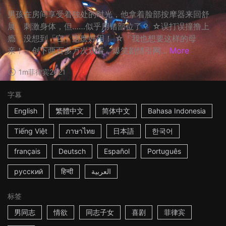
男孩在房间享受着独处的时光，他拿着脸部按摩器来回舒
展、刺激身体，但……似乎用错部位了？ ☆误打误撞撸上
瘾，没想到「它」这麽好用！ ☆「我也想要这样的母
亲！」创下两百多万次观看，爆笑剧情引网...
More
1m
菲律宾
2021
字幕
English
繁體中文
简体中文
Bahasa Indonesia
Tiếng Việt
ภาษาไทย
日本語
한국어
français
Deutsch
Español
Português
русский
हिन्दी
العربية
标签
男同志
情欲
同志子女
喜剧
菲律宾