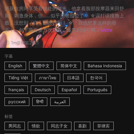
男孩在房间享受着独处的时光，他拿着脸部按摩器来回舒
展、刺激身体，但……似乎用错部位了？ ☆误打误撞撸上
瘾，没想到「它」这麽好用！ ☆「我也想要这样的母
亲！」创下两百多万次观看，爆笑剧情引网...
More
1m
菲律宾
2021
字幕
English
繁體中文
简体中文
Bahasa Indonesia
Tiếng Việt
ภาษาไทย
日本語
한국어
français
Deutsch
Español
Português
русский
हिन्दी
العربية
标签
男同志
情欲
同志子女
喜剧
菲律宾