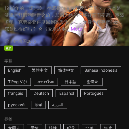
1988年的一场悲剧，彻底拆散克劳蒂亚与蕾贝卡，原本是
健康、舒服的踏青之旅，却因为他的不怀好意而变调。事隔
多年，克劳蒂亚再度回到案发现场…… ☆身为倖存者的她，
究竟过得好吗？ ☆《爱杀达令...
More
14m
美国
2015
免费
字幕
English
繁體中文
简体中文
Bahasa Indonesia
Tiếng Việt
ภาษาไทย
日本語
한국어
français
Deutsch
Español
Português
русский
हिन्दी
العربية
标签
女同志
爱情
惊悚
纪录
北美
短片