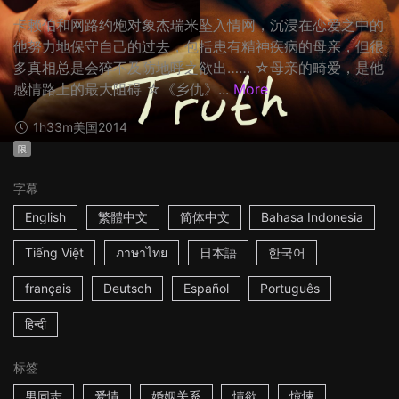
卡赖伯和网路约炮对象杰瑞米坠入情网，沉浸在恋爱之中的
他努力地保守自己的过去，包括患有精神疾病的母亲，但很
多真相总是会猝不及防地呼之欲出…… ☆母亲的畸爱，是他
感情路上的最大阻碍 ☆《乡仇》...
More
1h33m
美国
2014
限
字幕
English
繁體中文
简体中文
Bahasa Indonesia
Tiếng Việt
ภาษาไทย
日本語
한국어
français
Deutsch
Español
Português
हिन्दी
标签
男同志
爱情
婚姻关系
情欲
惊悚