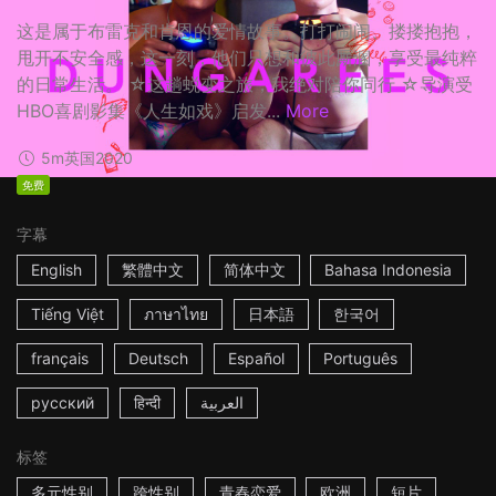
这是属于布雷克和肯恩的爱情故事。打打闹闹、搂搂抱抱，
甩开不安全感，这一刻，他们只想和彼此厮溷，享受最纯粹
的日常生活。 ☆这趟蜕变之旅，我绝对陪你同行 ☆导演受
HBO喜剧影集《人生如戏》启发...
More
5m
英国
2020
免费
字幕
English
繁體中文
简体中文
Bahasa Indonesia
Tiếng Việt
ภาษาไทย
日本語
한국어
français
Deutsch
Español
Português
русский
हिन्दी
العربية
标签
多元性别
跨性别
青春恋爱
欧洲
短片