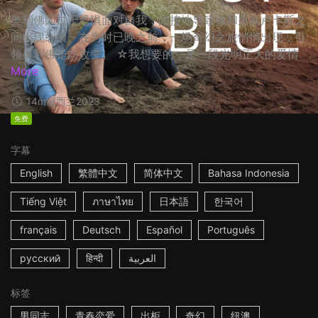
奥利佛因过于恐惧面对自我，间接地导致他和男友卢卡斯之
间出现裂痕。在为时已晚之前，一场奇幻之旅悄悄出现，引
领奥利佛走向改变。 ☆我想要的，是一段光明正大的爱情
More
14m
纽西兰
2023
免费
字幕
English
繁體中文
简体中文
Bahasa Indonesia
Tiếng Việt
ภาษาไทย
日本語
한국어
français
Deutsch
Español
Português
русский
हिन्दी
العربية
标签
男同志
青春恋爱
出柜
奇幻
纽澳