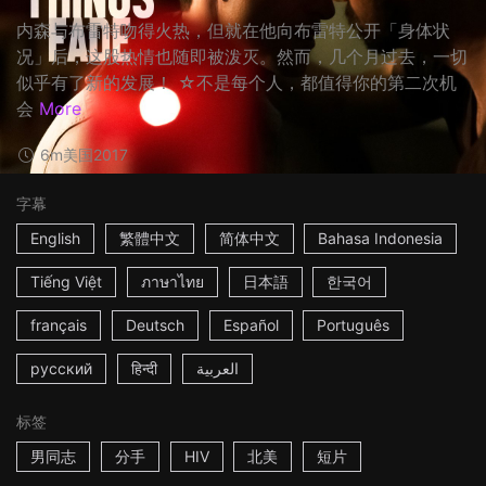
内森与布雷特吻得火热，但就在他向布雷特公开「身体状
况」后，这股热情也随即被泼灭。然而，几个月过去，一切
似乎有了新的发展！ ☆不是每个人，都值得你的第二次机
会
More
6m
美国
2017
字幕
English
繁體中文
简体中文
Bahasa Indonesia
Tiếng Việt
ภาษาไทย
日本語
한국어
français
Deutsch
Español
Português
русский
हिन्दी
العربية
标签
男同志
分手
HIV
北美
短片