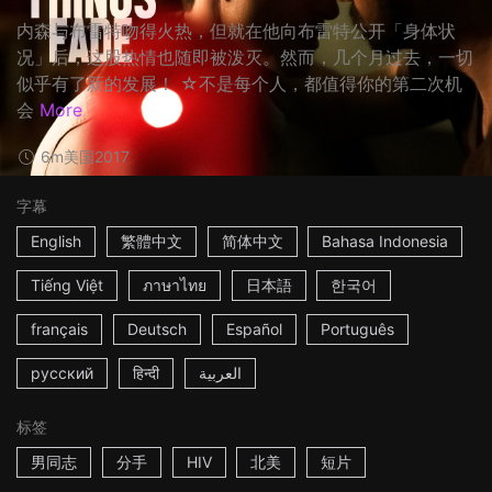
内森与布雷特吻得火热，但就在他向布雷特公开「身体状
况」后，这股热情也随即被泼灭。然而，几个月过去，一切
似乎有了新的发展！ ☆不是每个人，都值得你的第二次机
会
More
6m
美国
2017
字幕
English
繁體中文
简体中文
Bahasa Indonesia
Tiếng Việt
ภาษาไทย
日本語
한국어
français
Deutsch
Español
Português
русский
हिन्दी
العربية
标签
男同志
分手
HIV
北美
短片