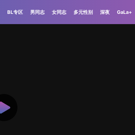
BL专区
男同志
女同志
多元性别
深夜
GaLa+