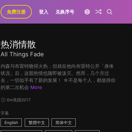
免费注册
登入
兑换序号
热消情散
All Things Fade
内森与布雷特吻得火热，但就在他向布雷特公开「身体
状况」后，这股热情也随即被泼灭。然而，几个月过
去，一切似乎有了新的发展！ ☆不是每个人，都值得你
的第二次机会
More
6m
美国
2017
字幕
English
繁體中文
简体中文