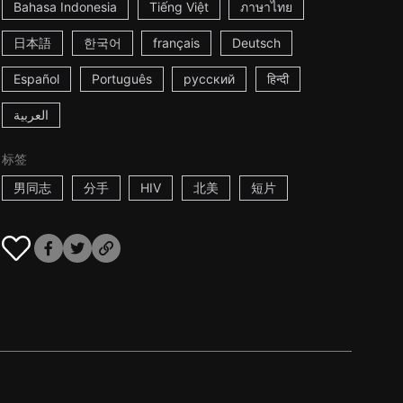
Bahasa Indonesia
Tiếng Việt
ภาษาไทย
日本語
한국어
français
Deutsch
Español
Português
русский
हिन्दी
العربية
标签
男同志
分手
HIV
北美
短片