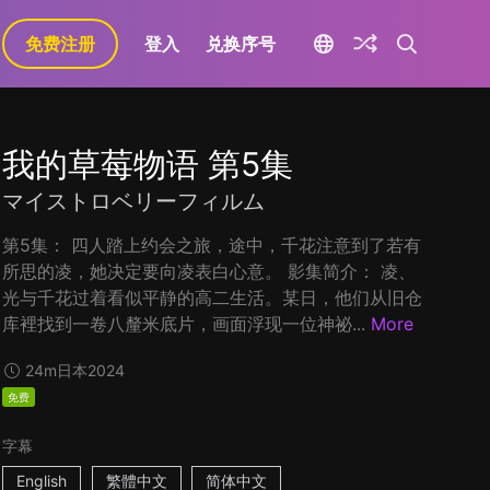
免费注册
登入
兑换序号
我的草莓物语 第5集
マイストロベリーフィルム
第5集： 四人踏上约会之旅，途中，千花注意到了若有
所思的凌，她决定要向凌表白心意。 影集简介： 凌、
光与千花过着看似平静的高二生活。某日，他们从旧仓
库裡找到一卷八釐米底片，画面浮现一位神祕...
More
24m
日本
2024
免费
字幕
English
繁體中文
简体中文