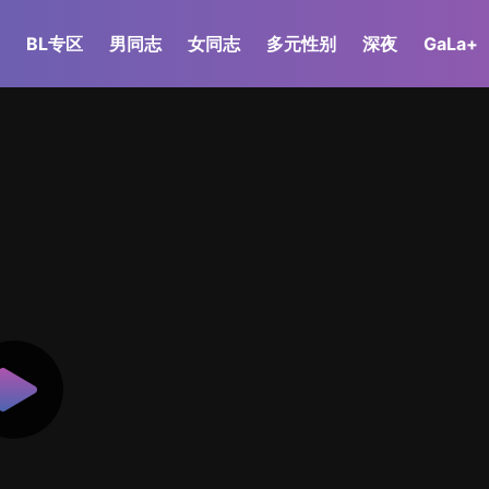
BL专区
男同志
女同志
多元性别
深夜
GaLa+