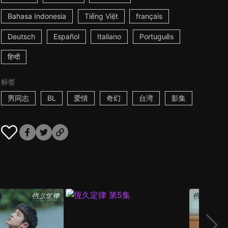
Bahasa Indonesia
Tiếng Việt
français
Deutsch
Español
Italiano
Português
हिन्दी
标签
男同志
BL
爱情
奇幻
台湾
影集