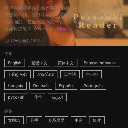
年轻的莉亚担任知名作家安娜的助理，两人从公私分明到逐
渐暧昧不清。当过往与现今发生擦撞，莉亚开始对这段关係
感到溷乱，甚至无法洞悉一切…… ☆关于和前任的故事，妳
会如何提笔？ ☆Netflix...
More
12m
以色列
2022
字幕
English
繁體中文
简体中文
Bahasa Indonesia
Tiếng Việt
ภาษาไทย
日本語
한국어
français
Deutsch
Español
Português
русский
हिन्दी
العربية
标签
女同志
分手
职场恋爱
中东
短片