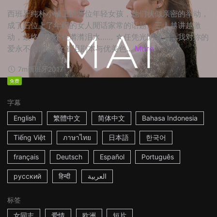
西班牙纯朴小镇上的两位年轻女孩，她们状似亲密的举动，
成了三位上了年纪的女人閒话家常的话题。三人越讲越激
动，最终抑制不住潸潸泪水…… ☆任凭光阴流淌，我对妳的
爱永不会消逝 ☆催泪剧本与优美色...
More
7m
西班牙
2017
免费
字幕
English
繁體中文
简体中文
Bahasa Indonesia
Tiếng Việt
ภาษาไทย
日本語
한국어
français
Deutsch
Español
Português
русский
हिन्दी
العربية
标签
女同志
爱情
欧洲
短片