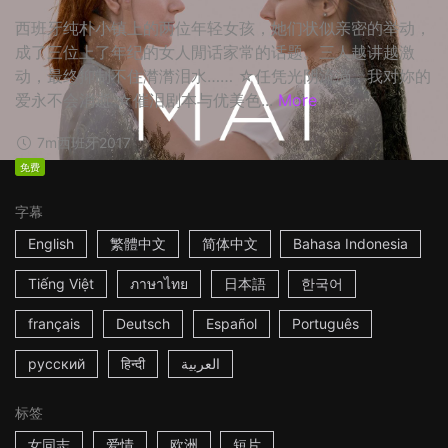
西班牙纯朴小镇上的两位年轻女孩，她们状似亲密的举动，
成了三位上了年纪的女人閒话家常的话题。三人越讲越激
动，最终抑制不住潸潸泪水…… ☆任凭光阴流淌，我对妳的
爱永不会消逝 ☆催泪剧本与优美色...
More
7m
西班牙
2017
免费
字幕
English
繁體中文
简体中文
Bahasa Indonesia
Tiếng Việt
ภาษาไทย
日本語
한국어
français
Deutsch
Español
Português
русский
हिन्दी
العربية
标签
女同志
爱情
欧洲
短片