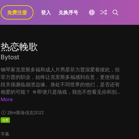
免费注册
登入
兑换序号
热恋輓歌
Bytost
钢琴家克里斯多福和成人片男星菲力普深爱着彼此，但
菲力普的职业，始终让克里斯多福感到在意，更使得这
段关係濒临崩溃边缘。身处不同世界的他们，是否还有
相爱的可能？ ☆即便只是场戏，我也不想看见你和别...
More
28m
斯洛伐克
2022
免费
字幕