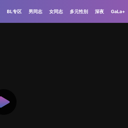
BL专区
男同志
女同志
多元性别
深夜
GaLa+