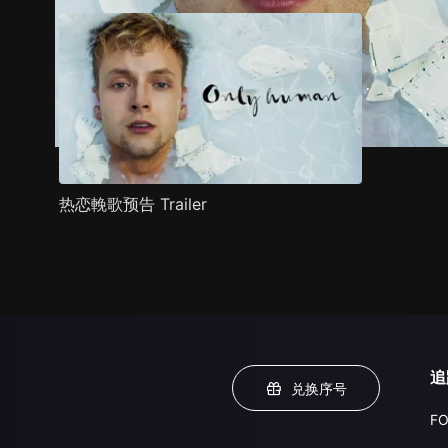
热恋輓歌预告 Trailer
追
兑换序号
FO