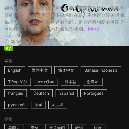
钢琴家克里斯多福和成人片男星菲力普深爱着彼此，但菲力
普的职业，始终让克里斯多福感到在意，更使得这段关係濒
临崩溃边缘。身处不同世界的他们，是否还有相爱的可能？
☆即便只是场戏，我也不想看见你和别...
More
28m
斯洛伐克
2022
免费
字幕
English
繁體中文
简体中文
Bahasa Indonesia
Tiếng Việt
ภาษาไทย
日本語
한국어
français
Deutsch
Español
Português
русский
हिन्दी
العربية
标签
男同志
爱情
音乐舞蹈
欧洲
短片