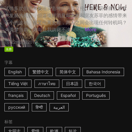
试镜多次但仍未被现实击垮的演员艾伦，终于获得前往加拿
大发展的机会，但这项好消息却为她和室友苏菲的感情带来
不小的波动。在艾伦离去前，两人之间会出现任何转机吗？
☆美梦当前，妳却让我踌躇不决…… ...
More
22m
德国
2019
免费
字幕
English
繁體中文
简体中文
Bahasa Indonesia
Tiếng Việt
ภาษาไทย
日本語
한국어
français
Deutsch
Español
Português
русский
हिन्दी
العربية
标签
女同志
爱情
欧洲
短片